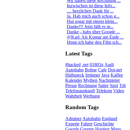
Wir haben diese Rechnung ...
Inzwischen ist diese Info...
.... herzlichen Dank für ...
Ja. Hab mich auch schon g...
Hui sogar mit einem klein...
Danke!!! Jetzt fällt es m...
Danke - habs über Google ...
@Karl: Als Kumar am Ende ...
Hmm ich habe den Film sch...
Latest Tags
#hacked
.net
01803x
Audi
Autobahn
Bohne
Cafe
Dot-net
Hüftspeck
Irrtümer
Java
Kaffee
Kalender
Mythen
Nachmieter
Presse
Rechnung
Satire
Spot
Tdi
Telefonauskunft
Telekom
Video
Wahrheit
Werbung
Random Tags
Adminer
Autobahn
England
Experte
Fahrer
Geschichte
Google
Gruppe
Hosting
Maus