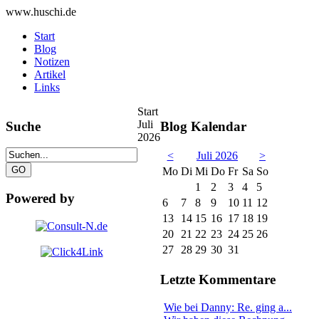
www.huschi.de
Start
Blog
Notizen
Artikel
Links
Start
Juli
Suche
Blog Kalendar
2026
<
Juli 2026
>
Mo
Di
Mi
Do
Fr
Sa
So
1
2
3
4
5
Powered by
6
7
8
9
10
11
12
13
14
15
16
17
18
19
20
21
22
23
24
25
26
27
28
29
30
31
Letzte Kommentare
Wie bei Danny: Re. ging a...