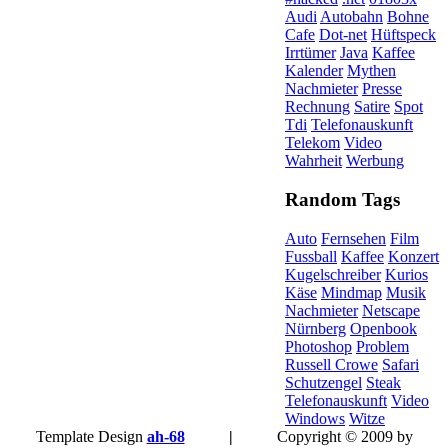
Audi
Autobahn
Bohne
Cafe
Dot-net
Hüftspeck
Irrtümer
Java
Kaffee
Kalender
Mythen
Nachmieter
Presse
Rechnung
Satire
Spot
Tdi
Telefonauskunft
Telekom
Video
Wahrheit
Werbung
Random Tags
Auto
Fernsehen
Film
Fussball
Kaffee
Konzert
Kugelschreiber
Kurios
Käse
Mindmap
Musik
Nachmieter
Netscape
Nürnberg
Openbook
Photoshop
Problem
Russell Crowe
Safari
Schutzengel
Steak
Telefonauskunft
Video
Windows
Witze
Template Design
ah-68
|
Copyright © 2009 by