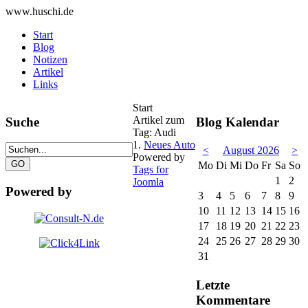
www.huschi.de
Start
Blog
Notizen
Artikel
Links
Start
Artikel zum
Suche
Blog Kalendar
Tag: Audi
1.
Neues Auto
<
August 2026
>
Powered by
Mo
Di
Mi
Do
Fr
Sa
So
Tags for
1
2
Joomla
Powered by
3
4
5
6
7
8
9
10
11
12
13
14
15
16
17
18
19
20
21
22
23
24
25
26
27
28
29
30
31
Letzte
Kommentare