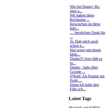
Wie bei Danny: Re.
ging a...
Wir haben diese
Rechnung ...
Inzwischen ist diese
Info...
.... herzlichen Dank für
...
Ja. Hab mich auch
schon g...
Hui sogar mit einem
klein...
Danke!!! Jetzt fällt es
m...
Danke - habs über
Google ...
@Karl: Als Kumar am
Ende ...
Hmm ich habe den
Film sch...
Latest Tags
#hacked
.net
01803x