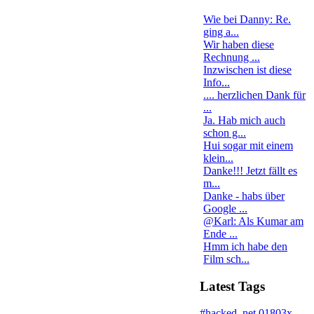
Wie bei Danny: Re.
ging a...
Wir haben diese
Rechnung ...
Inzwischen ist diese
Info...
.... herzlichen Dank für
...
Ja. Hab mich auch
schon g...
Hui sogar mit einem
klein...
Danke!!! Jetzt fällt es
m...
Danke - habs über
Google ...
@Karl: Als Kumar am
Ende ...
Hmm ich habe den
Film sch...
Latest Tags
#hacked
.net
01803x