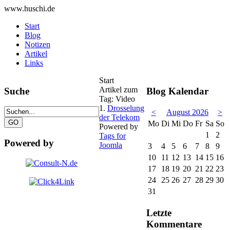
www.huschi.de
Start
Blog
Notizen
Artikel
Links
Start
Artikel zum
Suche
Blog Kalendar
Tag: Video
1.
Drosselung
<
August 2026
>
der Telekom
Mo
Di
Mi
Do
Fr
Sa
So
Powered by
1
2
Tags for
Powered by
Joomla
3
4
5
6
7
8
9
10
11
12
13
14
15
16
17
18
19
20
21
22
23
24
25
26
27
28
29
30
31
Letzte
Kommentare