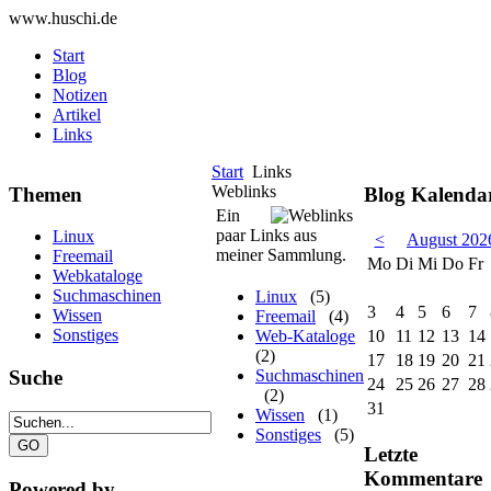
www.huschi.de
Start
Blog
Notizen
Artikel
Links
Start
Links
Weblinks
Themen
Blog Kalenda
Ein
paar Links aus
Linux
<
August 202
meiner Sammlung.
Freemail
Mo
Di
Mi
Do
Fr
Webkataloge
Suchmaschinen
Linux
(5)
3
4
5
6
7
Wissen
Freemail
(4)
Sonstiges
Web-Kataloge
10
11
12
13
14
(2)
17
18
19
20
21
Suchmaschinen
Suche
24
25
26
27
28
(2)
31
Wissen
(1)
Sonstiges
(5)
Letzte
Kommentare
Powered by