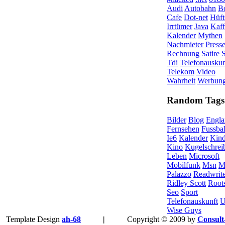
Audi
Autobahn
B
Cafe
Dot-net
Hüft
Irrtümer
Java
Kaff
Kalender
Mythen
Nachmieter
Press
Rechnung
Satire
Tdi
Telefonauskun
Telekom
Video
Wahrheit
Werbun
Random Tags
Bilder
Blog
Engla
Fernsehen
Fussbal
Ie6
Kalender
Kind
Kino
Kugelschrei
Leben
Microsoft
Mobilfunk
Msn
M
Palazzo
Readwrit
Ridley Scott
Root
Seo
Sport
Telefonauskunft
U
Wise Guys
Template Design
ah-68
|
Copyright © 2009 by
Consult