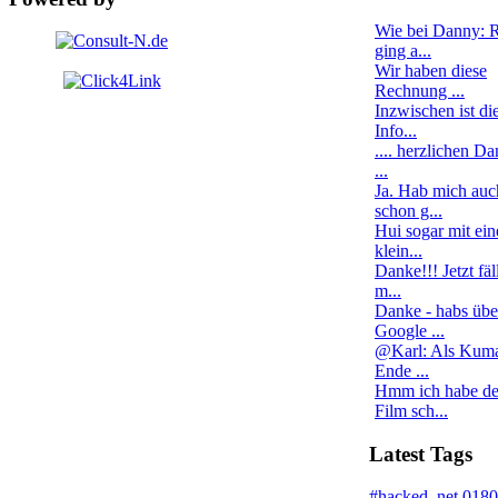
Wie bei Danny: 
ging a...
Wir haben diese
Rechnung ...
Inzwischen ist di
Info...
.... herzlichen Da
...
Ja. Hab mich auc
schon g...
Hui sogar mit ei
klein...
Danke!!! Jetzt fäll
m...
Danke - habs übe
Google ...
@Karl: Als Kum
Ende ...
Hmm ich habe d
Film sch...
Latest Tags
#hacked
.net
0180