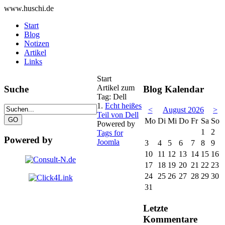
www.huschi.de
Start
Blog
Notizen
Artikel
Links
Start
Artikel zum
Suche
Blog Kalendar
Tag: Dell
1.
Echt heißes
<
August 2026
>
Teil von Dell
Mo
Di
Mi
Do
Fr
Sa
So
Powered by
1
2
Tags for
Powered by
Joomla
3
4
5
6
7
8
9
10
11
12
13
14
15
16
17
18
19
20
21
22
23
24
25
26
27
28
29
30
31
Letzte
Kommentare