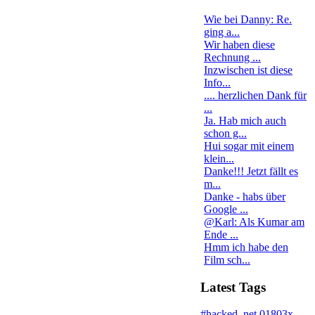
Wie bei Danny: Re.
ging a...
Wir haben diese
Rechnung ...
Inzwischen ist diese
Info...
.... herzlichen Dank für
...
Ja. Hab mich auch
schon g...
Hui sogar mit einem
klein...
Danke!!! Jetzt fällt es
m...
Danke - habs über
Google ...
@Karl: Als Kumar am
Ende ...
Hmm ich habe den
Film sch...
Latest Tags
#hacked
.net
01803x