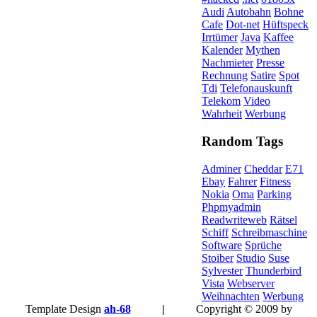
Audi
Autobahn
Bohne
Cafe
Dot-net
Hüftspeck
Irrtümer
Java
Kaffee
Kalender
Mythen
Nachmieter
Presse
Rechnung
Satire
Spot
Tdi
Telefonauskunft
Telekom
Video
Wahrheit
Werbung
Random Tags
Adminer
Cheddar
E71
Ebay
Fahrer
Fitness
Nokia
Oma
Parking
Phpmyadmin
Readwriteweb
Rätsel
Schiff
Schreibmaschine
Software
Sprüche
Stoiber
Studio
Suse
Sylvester
Thunderbird
Vista
Webserver
Weihnachten
Werbung
Template Design
ah-68
|
Copyright © 2009 by