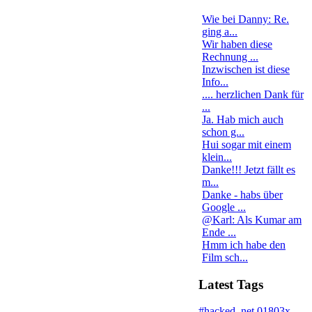
Wie bei Danny: Re.
ging a...
Wir haben diese
Rechnung ...
Inzwischen ist diese
Info...
.... herzlichen Dank für
...
Ja. Hab mich auch
schon g...
Hui sogar mit einem
klein...
Danke!!! Jetzt fällt es
m...
Danke - habs über
Google ...
@Karl: Als Kumar am
Ende ...
Hmm ich habe den
Film sch...
Latest Tags
#hacked
.net
01803x