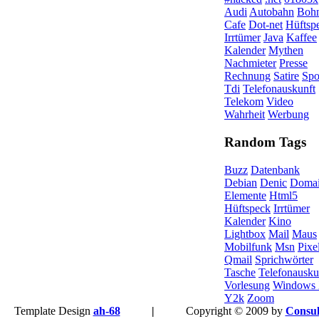
Audi
Autobahn
Boh
Cafe
Dot-net
Hüftsp
Irrtümer
Java
Kaffee
Kalender
Mythen
Nachmieter
Presse
Rechnung
Satire
Spo
Tdi
Telefonauskunft
Telekom
Video
Wahrheit
Werbung
Random Tags
Buzz
Datenbank
Debian
Denic
Doma
Elemente
Html5
Hüftspeck
Irrtümer
Kalender
Kino
Lightbox
Mail
Maus
Mobilfunk
Msn
Pixe
Qmail
Sprichwörter
Tasche
Telefonausku
Vorlesung
Windows
Y2k
Zoom
Template Design
ah-68
|
Copyright © 2009 by
Consul