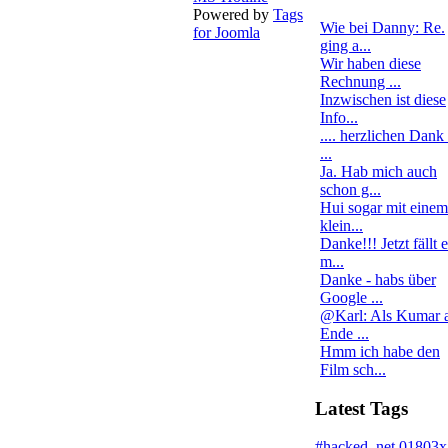
Powered by
Tags
Wie bei Danny: Re.
for Joomla
ging a...
Wir haben diese
Rechnung ...
Inzwischen ist diese
Info...
.... herzlichen Dank 
...
Ja. Hab mich auch
schon g...
Hui sogar mit einem
klein...
Danke!!! Jetzt fällt 
m...
Danke - habs über
Google ...
@Karl: Als Kumar 
Ende ...
Hmm ich habe den
Film sch...
Latest Tags
#hacked
.net
01803x