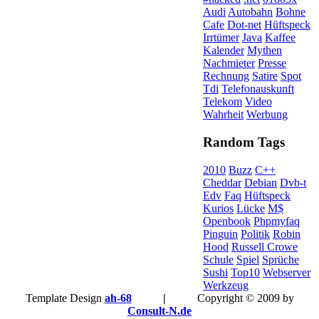
Audi
Autobahn
Bohne
Cafe
Dot-net
Hüftspeck
Irrtümer
Java
Kaffee
Kalender
Mythen
Nachmieter
Presse
Rechnung
Satire
Spot
Tdi
Telefonauskunft
Telekom
Video
Wahrheit
Werbung
Random Tags
2010
Buzz
C++
Cheddar
Debian
Dvb-t
Edv
Faq
Hüftspeck
Kurios
Lücke
M$
Openbook
Phpmyfaq
Pinguin
Politik
Robin
Hood
Russell Crowe
Schule
Spiel
Sprüche
Sushi
Top10
Webserver
Werkzeug
Template Design
ah-68
|
Copyright © 2009 by
Consult-N.de