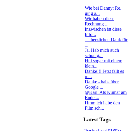
Wie bei Danny: Re.
ging a...
Wir haben diese
Rechnung ...
Inzwischen ist diese
Info...
.... herzlichen Dank für
...
Ja. Hab mich auch
schon g...
Hui sogar mit einem
klein...
Danke!!! Jetzt fällt es
m...
Danke - habs über
Google ...
@Karl: Als Kumar am
Ende ...
Hmm ich habe den
Film sch...
Latest Tags
#hacked
.net
01803x