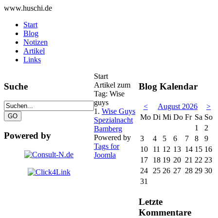
www.huschi.de
Start
Blog
Notizen
Artikel
Links
Start
Artikel zum
Suche
Blog Kalendar
Tag: Wise
guys
<
August 2026
>
1.
Wise Guys
Mo
Di
Mi
Do
Fr
Sa
So
Spezialnacht
1
2
Bamberg
Powered by
Powered by
3
4
5
6
7
8
9
Tags for
10
11
12
13
14
15
16
Joomla
17
18
19
20
21
22
23
24
25
26
27
28
29
30
31
Letzte
Kommentare