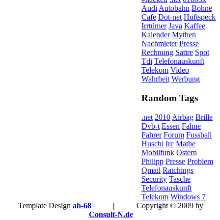
Audi
Autobahn
Bohne
Cafe
Dot-net
Hüftspeck
Irrtümer
Java
Kaffee
Kalender
Mythen
Nachmieter
Presse
Rechnung
Satire
Spot
Tdi
Telefonauskunft
Telekom
Video
Wahrheit
Werbung
Random Tags
.net
2010
Airbag
Brille
Dvb-t
Essen
Fahne
Fahrer
Forum
Fussball
Huschi
Irc
Mathe
Mobilfunk
Ostern
Philipp
Presse
Problem
Qmail
Ratchings
Security
Tasche
Telefonauskunft
Telekom
Windows 7
Template Design
ah-68
|
Copyright © 2009 by
Consult-N.de