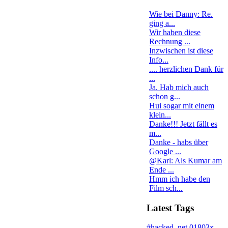
Wie bei Danny: Re.
ging a...
Wir haben diese
Rechnung ...
Inzwischen ist diese
Info...
.... herzlichen Dank für
...
Ja. Hab mich auch
schon g...
Hui sogar mit einem
klein...
Danke!!! Jetzt fällt es
m...
Danke - habs über
Google ...
@Karl: Als Kumar am
Ende ...
Hmm ich habe den
Film sch...
Latest Tags
#hacked
.net
01803x