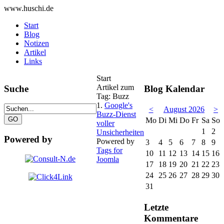
www.huschi.de
Start
Blog
Notizen
Artikel
Links
Start
Artikel zum
Suche
Blog Kalendar
Tag: Buzz
1.
Google's
<
August 2026
>
Buzz-Dienst
Mo
Di
Mi
Do
Fr
Sa
So
voller
1
2
Unsicherheiten
Powered by
Powered by
3
4
5
6
7
8
9
Tags for
10
11
12
13
14
15
16
Joomla
17
18
19
20
21
22
23
24
25
26
27
28
29
30
31
Letzte
Kommentare