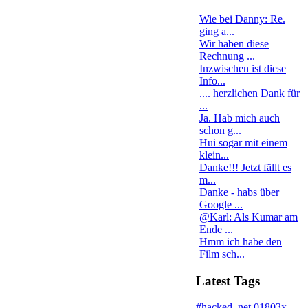
Wie bei Danny: Re.
ging a...
Wir haben diese
Rechnung ...
Inzwischen ist diese
Info...
.... herzlichen Dank für
...
Ja. Hab mich auch
schon g...
Hui sogar mit einem
klein...
Danke!!! Jetzt fällt es
m...
Danke - habs über
Google ...
@Karl: Als Kumar am
Ende ...
Hmm ich habe den
Film sch...
Latest Tags
#hacked
.net
01803x