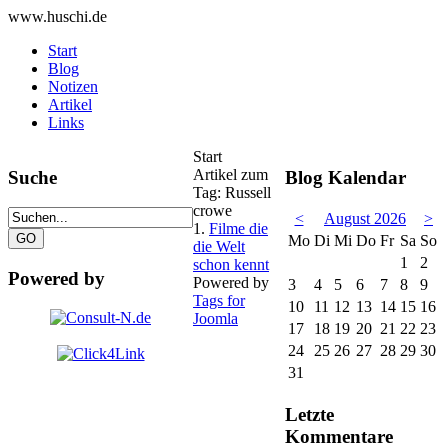
www.huschi.de
Start
Blog
Notizen
Artikel
Links
Start
Artikel zum
Suche
Blog Kalendar
Tag: Russell
crowe
<
August 2026
>
1.
Filme die
Mo
Di
Mi
Do
Fr
Sa
So
die Welt
1
2
schon kennt
Powered by
Powered by
3
4
5
6
7
8
9
Tags for
10
11
12
13
14
15
16
Joomla
17
18
19
20
21
22
23
24
25
26
27
28
29
30
31
Letzte
Kommentare