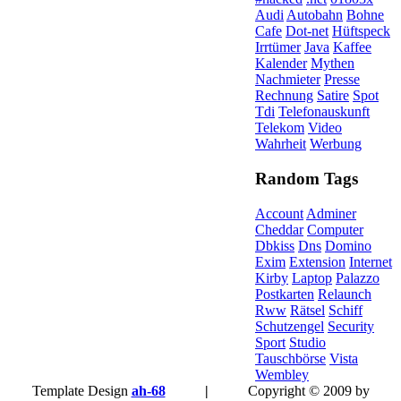
Audi
Autobahn
Bohne
Cafe
Dot-net
Hüftspeck
Irrtümer
Java
Kaffee
Kalender
Mythen
Nachmieter
Presse
Rechnung
Satire
Spot
Tdi
Telefonauskunft
Telekom
Video
Wahrheit
Werbung
Random Tags
Account
Adminer
Cheddar
Computer
Dbkiss
Dns
Domino
Exim
Extension
Internet
Kirby
Laptop
Palazzo
Postkarten
Relaunch
Rww
Rätsel
Schiff
Schutzengel
Security
Sport
Studio
Tauschbörse
Vista
Wembley
Template Design
ah-68
|
Copyright © 2009 by