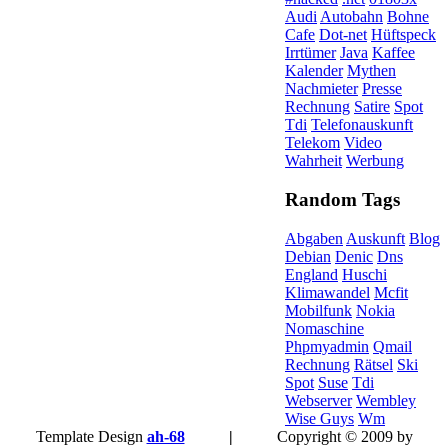
Audi
Autobahn
Bohne
Cafe
Dot-net
Hüftspeck
Irrtümer
Java
Kaffee
Kalender
Mythen
Nachmieter
Presse
Rechnung
Satire
Spot
Tdi
Telefonauskunft
Telekom
Video
Wahrheit
Werbung
Random Tags
Abgaben
Auskunft
Blog
Debian
Denic
Dns
England
Huschi
Klimawandel
Mcfit
Mobilfunk
Nokia
Nomaschine
Phpmyadmin
Qmail
Rechnung
Rätsel
Ski
Spot
Suse
Tdi
Webserver
Wembley
Wise Guys
Wm
Template Design
ah-68
|
Copyright © 2009 by