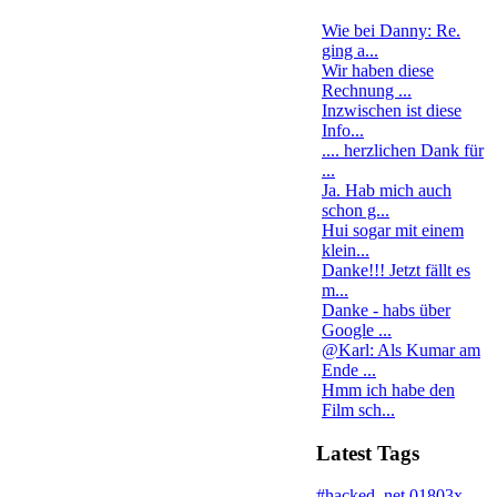
Wie bei Danny: Re.
ging a...
Wir haben diese
Rechnung ...
Inzwischen ist diese
Info...
.... herzlichen Dank für
...
Ja. Hab mich auch
schon g...
Hui sogar mit einem
klein...
Danke!!! Jetzt fällt es
m...
Danke - habs über
Google ...
@Karl: Als Kumar am
Ende ...
Hmm ich habe den
Film sch...
Latest Tags
#hacked
.net
01803x