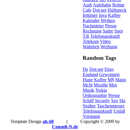
Audi
Autobahn
Bohne
Cafe
Dot-net
Hüftspeck
Irrtümer
Java
Kaffee
Kalender
Mythen
Nachmieter
Presse
Rechnung
Satire
Spot
Tdi
Telefonauskunft
Telekom
Video
Wahrheit
Werbung
Random Tags
De
Dot-net
Ebay
England
Gewonnen
Hupe
Kaffee
M$
Mann
Mcfit
Mozilla
Msn
Musik
Nokia
Orthographie
Presse
Schiff
Security
Seo
Ski
Stoiber
Taschenmesser
Telefonauskunft
Unfall
Vorspann
Template Design
ah-68
|
Copyright © 2009 by
Consult-N.de