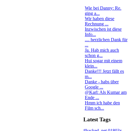
Wie bei Danny: Re.
ging a...
Wir haben diese
Rechnung ...
Inzwischen ist diese
Info...
.... herzlichen Dank für
...
Ja. Hab mich auch
schon g...
Hui sogar mit einem
klein...
Danke!!! Jetzt fällt es
m...
Danke - habs über
Google ...
@Karl: Als Kumar am
Ende ...
Hmm ich habe den
Film sch...
Latest Tags
#hacked
.net
01803x