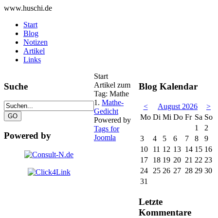
www.huschi.de
Start
Blog
Notizen
Artikel
Links
Start
Artikel zum
Suche
Blog Kalendar
Tag: Mathe
1.
Mathe-
<
August 2026
>
Gedicht
Mo
Di
Mi
Do
Fr
Sa
So
Powered by
1
2
Tags for
Powered by
Joomla
3
4
5
6
7
8
9
10
11
12
13
14
15
16
17
18
19
20
21
22
23
24
25
26
27
28
29
30
31
Letzte
Kommentare