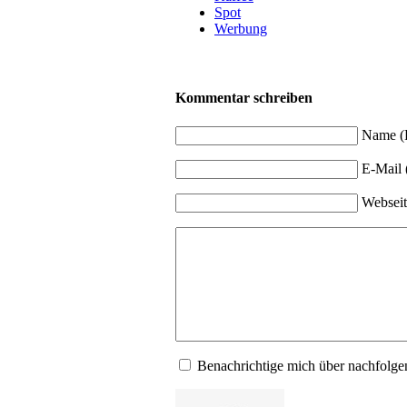
Spot
Werbung
Kommentar schreiben
Name (P
E-Mail (
Webseit
Benachrichtige mich über nachfol