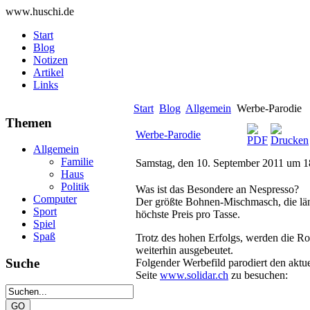
www.huschi.de
Start
Blog
Notizen
Artikel
Links
Start
Blog
Allgemein
Werbe-Parodie
Themen
Werbe-Parodie
Allgemein
Familie
Samstag, den 10. September 2011 um 1
Haus
Politik
Was ist das Besondere an Nespresso?
Computer
Der größte Bohnen-Mischmasch, die läng
Sport
höchste Preis pro Tasse.
Spiel
Spaß
Trotz des hohen Erfolgs, werden die R
weiterhin ausgebeutet.
Suche
Folgender Werbefild parodiert den aktu
Seite
www.solidar.ch
zu besuchen: