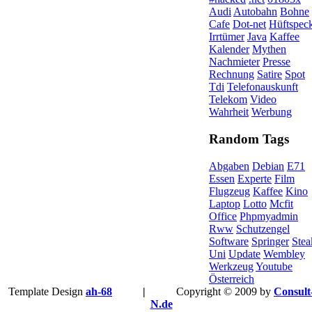
Audi
Autobahn
Bohne
Cafe
Dot-net
Hüftspec
Irrtümer
Java
Kaffee
Kalender
Mythen
Nachmieter
Presse
Rechnung
Satire
Spot
Tdi
Telefonauskunft
Telekom
Video
Wahrheit
Werbung
Random Tags
Abgaben
Debian
E71
Essen
Experte
Film
Flugzeug
Kaffee
Kino
Laptop
Lotto
Mcfit
Office
Phpmyadmin
Rww
Schutzengel
Software
Springer
Stea
Uni
Update
Wembley
Werkzeug
Youtube
Österreich
Template Design
ah-68
|
Copyright © 2009 by
Consult
N.de