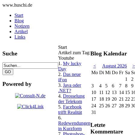
www.huschi.de
Start
Blog
Notizen
Artikel
Links
Start
Artikel zum Tag:
Suche
Blog Kalendar
Youtube
1.
My lucky
<
August 2026
>
Day
Mo
Di
Mi
Do
Fr
Sa
S
2.
Das neue
1
2
iFon
Powered by
3.
Java oder
3
4
5
6
7
8
9
.NET?
10
11
12
13
14
15
1
4.
Drosselung
17
18
19
20
21
22
2
der Telekom
24
25
26
27
28
29
3
5.
Facebook
trifft Realität
31
6.
Redewendungen
Letzte
in Kurzform
Kommentare
7.
Photoshop-